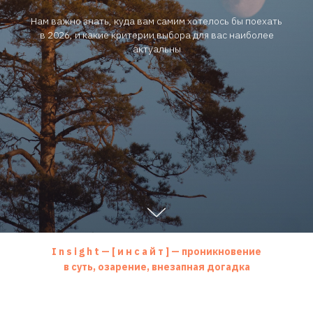
Нам важно знать, куда вам самим хотелось бы поехать
в 2026, и какие критерии выбора для вас наиболее
актуальны
I n s i g h t
—
[ и н с а й т ]
—
проникновение
в суть, озарение, внезапная догадка