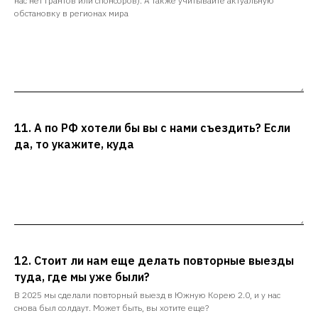
нас нет грантов или спонсоров). А также учитывайте актуальную
обстановку в регионах мира
11. А по РФ хотели бы вы с нами съездить? Если
да, то укажите, куда
12. Стоит ли нам еще делать повторные выезды
туда, где мы уже были?
В 2025 мы сделали повторный выезд в Южную Корею 2.0, и у нас
снова был солдаут. Может быть, вы хотите еще?