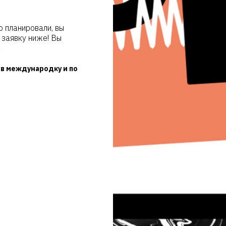
о планировали, вы
 заявку ниже! Вы
а
 в международку и по